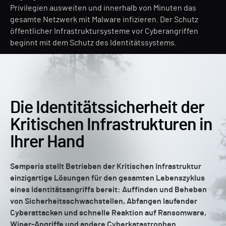
Privilegien ausweiten und innerhalb von Minuten das
gesamte Netzwerk mit Malware infizieren. Der Schutz
öffentlicher Infrastruktursysteme vor Cyberangriffen
beginnt mit dem Schutz des Identitätssystems.
Die Identitätssicherheit der
Kritischen Infrastrukturen in
Ihrer Hand
Semperis stellt Betrieben der Kritischen Infrastruktur
einzigartige Lösungen für den gesamten Lebenszyklus
eines Identitätsangriffs bereit: Auffinden und Beheben
von Sicherheitsschwachstellen, Abfangen laufender
Cyberattacken und schnelle Reaktion auf Ransomware,
Wiper-Angriffe und andere Cyberkatastrophen.