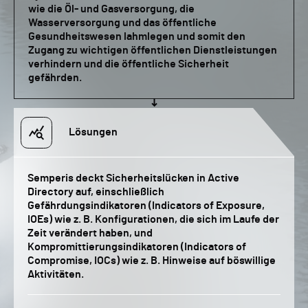
wie die Öl- und Gasversorgung, die
Wasserversorgung und das öffentliche
Gesundheitswesen lahmlegen und somit den
Zugang zu wichtigen öffentlichen Dienstleistungen
verhindern und die öffentliche Sicherheit
gefährden.
Lösungen
Semperis deckt Sicherheitslücken in Active
Directory auf, einschließlich
Gefährdungsindikatoren (Indicators of Exposure,
IOEs) wie z. B. Konfigurationen, die sich im Laufe der
Zeit verändert haben, und
Kompromittierungsindikatoren (Indicators of
Compromise, IOCs) wie z. B. Hinweise auf böswillige
Aktivitäten.