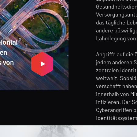
Gesundheitsdiens
Versorgungsunte
das tägliche Lebe
andere böswillig
Lahmlegung von 
lonial
nen
Angriffe auf die 
s von
jedem anderen Se
zentralen Identi
weltweit. Sobald
verschafft haben
innerhalb von M
infizieren. Der S
Cyberangriffen 
Identitätssystem