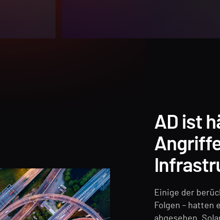
AD ist h
Angriffe
Infrast
Einige der berüc
Folgen – hatten 
abgesehen. Solar