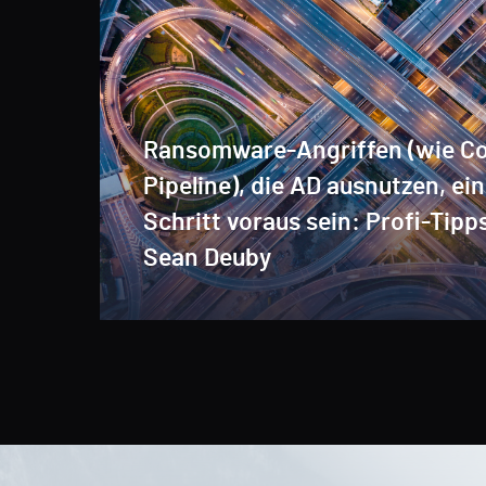
Ransomware-Angriffen (wie Co
Pipeline), die AD ausnutzen, ei
Schritt voraus sein: Profi-Tipp
Sean Deuby