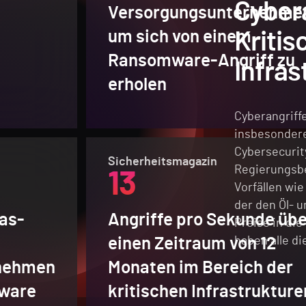
Cybera
Versorgungsunternehme
um sich von einem
Kritis
Ransomware-Angriff zu
Infras
erholen
Cyberangriffe
insbesondere
Cybersecurit
Sicherheitsmagazin
Regierungsbe
13
Vorfällen wie
der den Öl- u
Gas-
Angriffe pro Sekunde übe
Preise in die
einen Zeitraum von 12
haben alle di
nehmen
Monaten im Bereich der
ware
kritischen Infrastrukture