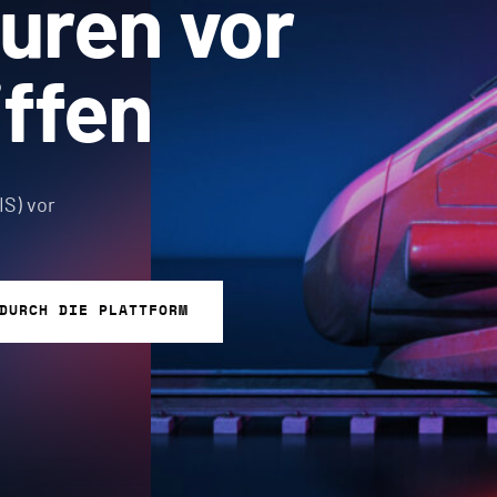
turen vor
ffen
IS) vor
DURCH DIE PLATTFORM