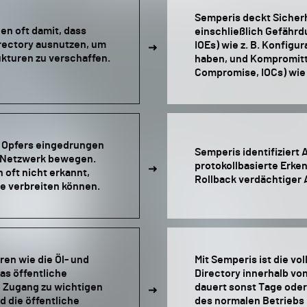
Semperis deckt Sicherh
en oft damit, dass
einschließlich Gefährd
irectory ausnutzen, um
IOEs) wie z. B. Konfigur
ukturen zu verschaffen.
haben, und Kompromitti
Compromise, IOCs) wie z
s Opfers eingedrungen
Semperis identifiziert 
n Netzwerk bewegen.
protokollbasierte Erk
oft nicht erkannt,
Rollback verdächtiger A
re verbreiten können.
ren wie die Öl- und
Mit Semperis ist die vo
as öffentliche
Directory innerhalb vo
 Zugang zu wichtigen
dauert sonst Tage ode
d die öffentliche
des normalen Betriebs