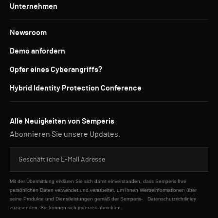
Unternehmen
Newsroom
Demo anfordern
Opfer eines Cyberangriffs?
Hybrid Identity Protection Conference
Alle Neuigkeiten von Semperis
Abonnieren Sie unsere Updates.
Mit der Übermittlung erklären Sie sich damit einverstanden, dass Semperis Ihre
persönlichen Daten verwendet und verarbeitet, um Ihnen Werbeinformationen über
seine Produkte und Dienstleistungen gemäß der Semperis-
Datenschutzrichtliniey
zuzusenden. Sie können sich jederzeit abmelden.