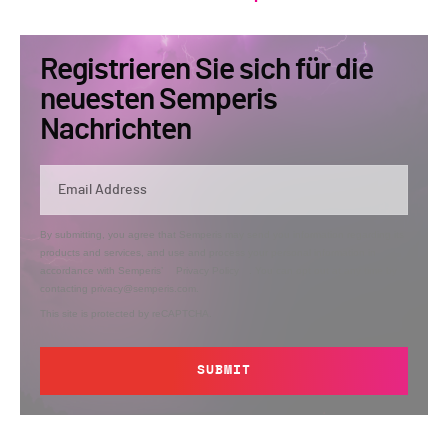
Registrieren Sie sich für die
neuesten Semperis
Nachrichten
By submitting, you agree that Semperis may send you information regarding its
products and services, and use and process your personal information in
accordance with Semperis’
Privacy Policy
. You can opt out at any time by
contacting privacy@semperis.com.
This site is protected by reCAPTCHA.
SUBMIT