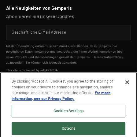
Alle Neuigkeiten von Semperis
Abonnieren Sie unsere Updates.
Mit der Übermittlung erklären Sie sich damit einverstanden, dass Semperis Ihre
persönlichen Daten verwendet und verarbeitet, um Ihnen Werbeinformationen über
seine Produkte und Dienstleistungen gemäß der Semperis-
Datenschutzrichtliniey
zuzusenden. Sie können sich jederzeit abmelden.
This site is protected by reCAPTCHA.
By clicking “Accept All Cookies”, you agree to the storing of
cookies on your device to enhance site navigation, analyze
SENDEN
site usage, and assist in our marketing efforts.
For more
information, see our Privacy Policy.
Cookies Settings
Options