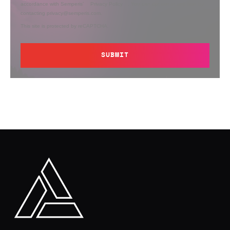
accordance with Semperis’
Privacy Policy
. You can opt out at any time by
contacting privacy@semperis.com.
This site is protected by reCAPTCHA.
SUBMIT