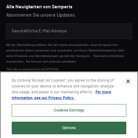
Alle Neuigkeiten von Semperis
Abonnieren Sie unsere Updates.
Mit der Übermittlung erklären Sie sich damit einverstanden, dass Semperis Ihre
persönlichen Daten verwendet und verarbeitet, um Ihnen Werbeinformationen über
seine Produkte und Dienstleistungen gemäß der Semperis-
Datenschutzrichtliniey
zuzusenden. Sie können sich jederzeit abmelden.
This site is protected by reCAPTCHA.
By clicking “Accept All Cookies”, you agree to the storing of
cookies on your device to enhance site navigation, analyze
SENDEN
site usage, and assist in our marketing efforts.
For more
information, see our Privacy Policy.
Cookies Settings
Options