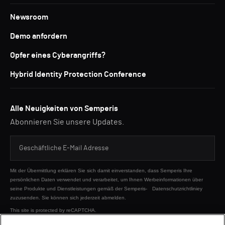
Newsroom
Demo anfordern
Opfer eines Cyberangriffs?
Hybrid Identity Protection Conference
Alle Neuigkeiten von Semperis
Abonnieren Sie unsere Updates.
Mit der Übermittlung erklären Sie sich damit einverstanden, dass Semperis Ihre
persönlichen Daten verwendet und verarbeitet, um Ihnen Werbeinformationen über
seine Produkte und Dienstleistungen gemäß der Semperis-
Datenschutzrichtliniey
zuzusenden. Sie können sich jederzeit abmelden.
This site is protected by reCAPTCHA.