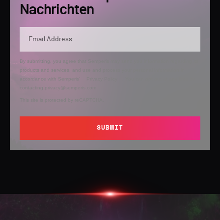
Nachrichten
By submitting, you agree that Semperis may send you information regarding its
products and services, and use and process your personal information in
accordance with Semperis’
Privacy Policy
. You can opt out at any time by
contacting privacy@semperis.com.
This site is protected by reCAPTCHA.
SUBMIT