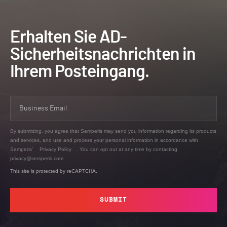
Erhalten Sie AD-
Sicherheitsnachrichten in
Ihrem Posteingang.
By submitting, you agree that Semperis may send you information regarding its products
and services, and use and process your personal information in accordance with
Semperis’
Privacy Policy
. You can opt out at any time by contacting
privacy@semperis.com.
This site is protected by reCAPTCHA.
SUBMIT