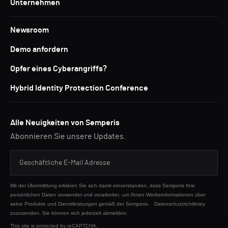
Unternehmen
Newsroom
Demo anfordern
Opfer eines Cyberangriffs?
Hybrid Identity Protection Conference
Alle Neuigkeiten von Semperis
Abonnieren Sie unsere Updates.
Mit der Übermittlung erklären Sie sich damit einverstanden, dass Semperis Ihre
persönlichen Daten verwendet und verarbeitet, um Ihnen Werbeinformationen über
seine Produkte und Dienstleistungen gemäß der Semperis-
Datenschutzrichtliniey
zuzusenden. Sie können sich jederzeit abmelden.
This site is protected by reCAPTCHA.