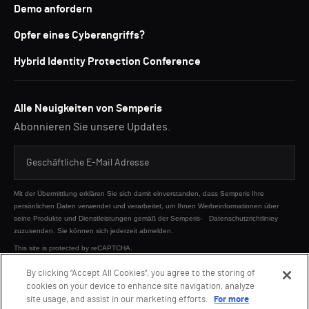
Demo anfordern
Opfer eines Cyberangriffs?
Hybrid Identity Protection Conference
Alle Neuigkeiten von Semperis
Abonnieren Sie unsere Updates.
Mit der Übermittlung erklären Sie sich damit einverstanden, dass Semperis Ihre
persönlichen Daten verwendet und verarbeitet, um Ihnen Werbeinformationen über
seine Produkte und Dienstleistungen gemäß der Semperis-
Datenschutzrichtliniey
zuzusenden. Sie können sich jederzeit abmelden.
This site is protected by reCAPTCHA.
By clicking “Accept All Cookies”, you agree to the storing of
cookies on your device to enhance site navigation, analyze
SENDEN
site usage, and assist in our marketing efforts.
For more