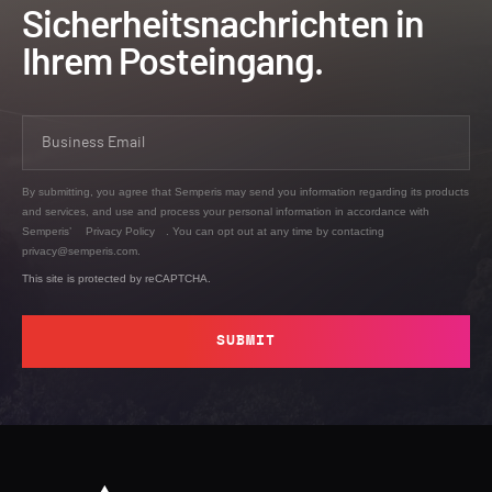
Sicherheitsnachrichten in
Ihrem Posteingang.
By submitting, you agree that Semperis may send you information regarding its products
and services, and use and process your personal information in accordance with
Semperis’
Privacy Policy
. You can opt out at any time by contacting
privacy@semperis.com.
This site is protected by reCAPTCHA.
SUBMIT