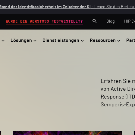
Stand der Identitätssicherheit im Zeitalter der KI
– Lesen Sie den Bericht 
Blog
HIP C
WURDE EIN VERSTOSS FESTGESTELLT?
Lösungen
Dienstleistungen
Ressourcen
Par
Erfahren Sie 
von Active Dir
Response (IT
Semperis-Expe