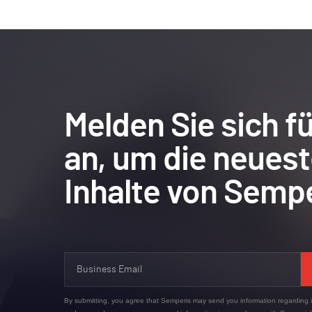
Melden Sie sich 
an, um die neues
Inhalte von Sempe
By submitting, you agree that Semperis may send you information regarding i