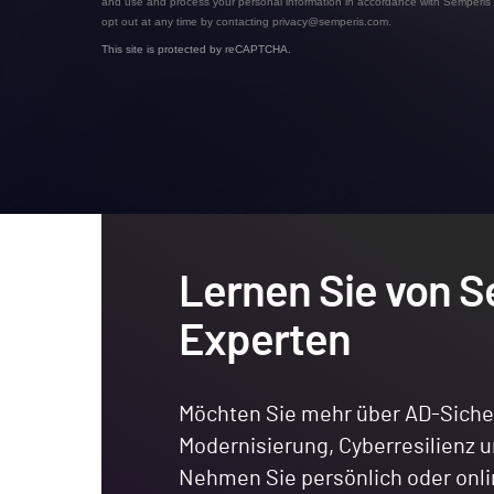
and use and process your personal information in accordance with Semperis
opt out at any time by contacting privacy@semperis.com.
This site is protected by reCAPTCHA.
Lernen Sie von 
Experten
Möchten Sie mehr über AD-Sicher
Modernisierung, Cyberresilienz 
Nehmen Sie persönlich oder onl