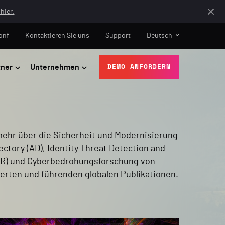
hier.
onf
Kontaktieren Sie uns
Support
Deutsch
tner
Unternehmen
DEMO ANFORDERN
mehr über die Sicherheit und Modernisierung
ectory (AD), Identity Threat Detection and
DR) und Cyberbedrohungsforschung von
rten und führenden globalen Publikationen.