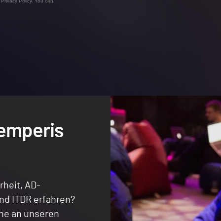
’
Privacy Policy
. You can
Semperis
heit, AD-
und ITDR erfahren?
ine an unseren