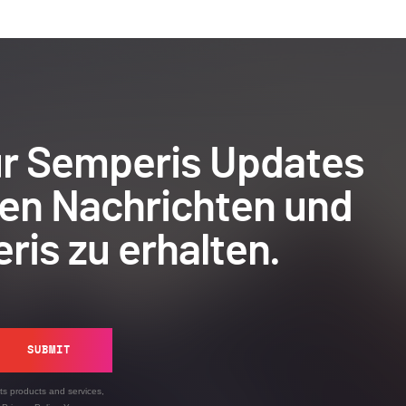
für Semperis Updates
ten Nachrichten und
ris zu erhalten.
SUBMIT
ts products and services,