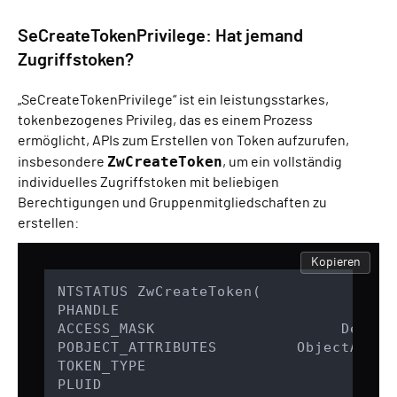
SeCreateTokenPrivilege: Hat jemand
Zugriffstoken?
„SeCreateTokenPrivilege“ ist ein leistungsstarkes,
tokenbezogenes Privileg, das es einem Prozess
ermöglicht, APIs zum Erstellen von Token aufzurufen,
ZwCreateToken
insbesondere
, um ein vollständig
individuelles Zugriffstoken mit beliebigen
Berechtigungen und Gruppenmitgliedschaften zu
erstellen:
Kopieren
NTSTATUS ZwCreateToken(

PHANDLE                            Toke
ACCESS_MASK                     Desired
POBJECT_ATTRIBUTES         ObjectAttrib
TOKEN_TYPE                        Type,
PLUID                                 