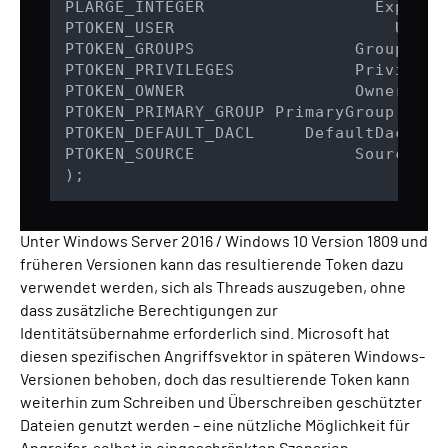
PLARGE_INTEGER                 Expirati
PTOKEN_USER                      User,

PTOKEN_GROUPS                Groups,

PTOKEN_PRIVILEGES            Privileges
PTOKEN_OWNER                 Owner,

PTOKEN_PRIMARY_GROUP PrimaryGroup,

PTOKEN_DEFAULT_DACL     DefaultDacl,

PTOKEN_SOURCE                Source

);
Unter Windows Server 2016 / Windows 10 Version 1809 und
früheren Versionen kann das resultierende Token dazu
verwendet werden, sich als Threads auszugeben, ohne
dass zusätzliche Berechtigungen zur
Identitätsübernahme erforderlich sind. Microsoft hat
diesen spezifischen Angriffsvektor in späteren Windows-
Versionen behoben, doch das resultierende Token kann
weiterhin zum Schreiben und Überschreiben geschützter
Dateien genutzt werden – eine nützliche Möglichkeit für