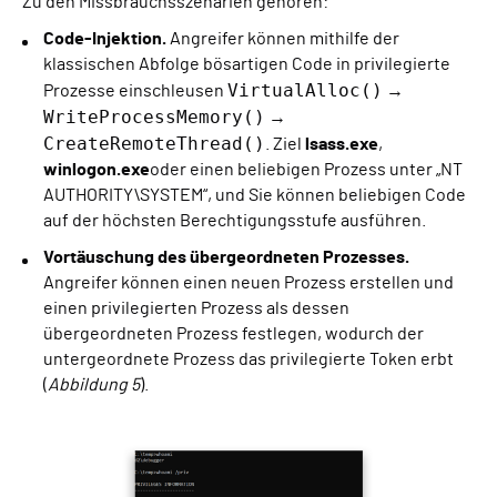
Zu den Missbrauchsszenarien gehören:
Code-Injektion.
Angreifer können mithilfe der
klassischen Abfolge bösartigen Code in privilegierte
VirtualAlloc()
Prozesse einschleusen
→
WriteProcessMemory()
→
CreateRemoteThread()
. Ziel
lsass.exe
,
winlogon.exe
oder einen beliebigen Prozess unter „NT
AUTHORITY\SYSTEM“, und Sie können beliebigen Code
auf der höchsten Berechtigungsstufe ausführen.
Vortäuschung des übergeordneten Prozesses.
Angreifer können einen neuen Prozess erstellen und
einen privilegierten Prozess als dessen
übergeordneten Prozess festlegen, wodurch der
untergeordnete Prozess das privilegierte Token erbt
(
Abbildung 5
).