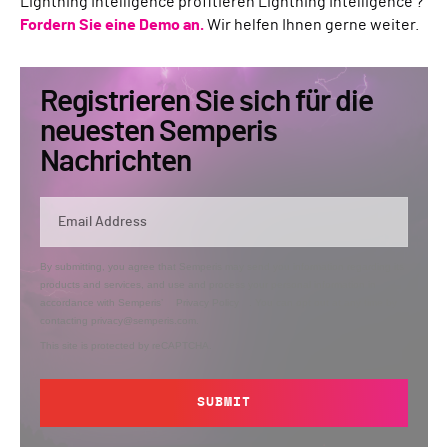
Lightning Intelligence profitieren Lightning Intelligence ?
Fordern Sie eine Demo an.
Wir helfen Ihnen gerne weiter.
Registrieren Sie sich für die
neuesten Semperis
Nachrichten
By submitting, you agree that Semperis may send you information regarding its
products and services, and use and process your personal information in
accordance with Semperis’
Privacy Policy
. You can opt out at any time by
contacting privacy@semperis.com.
This site is protected by reCAPTCHA.
SUBMIT