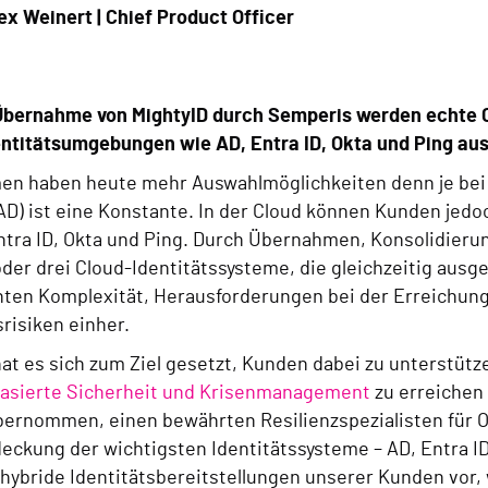
ex Weinert | Chief Product Officer
Übernahme von MightyID durch Semperis werden echte 
entitätsumgebungen wie AD, Entra ID, Okta und Ping au
n haben heute mehr Auswahlmöglichkeiten denn je bei C
(AD) ist eine Konstante. In der Cloud können Kunden jed
ntra ID, Okta und Ping. Durch Übernahmen, Konsolidieru
der drei Cloud-Identitätssysteme, die gleichzeitig ausge
hten Komplexität, Herausforderungen bei der Erreichung
risiken einher.
at es sich zum Ziel gesetzt, Kunden dabei zu unterstütz
basierte Sicherheit und
Krisenmanagement
zu erreichen
bernommen, einen bewährten Resilienzspezialisten für O
eckung der wichtigsten Identitätssysteme – AD, Entra ID
hybride Identitätsbereitstellungen unserer Kunden vor,