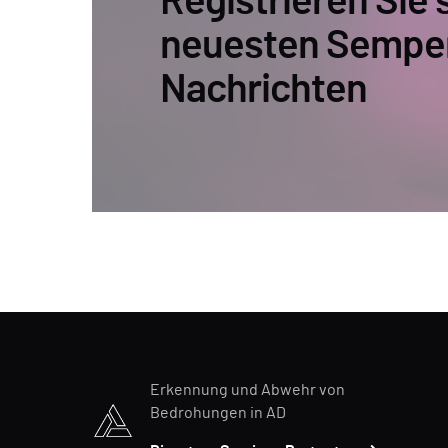
Registrieren Sie s
neuesten Sempe
Nachrichten
Erkennung und Abwehr von
Bedrohungen in AD