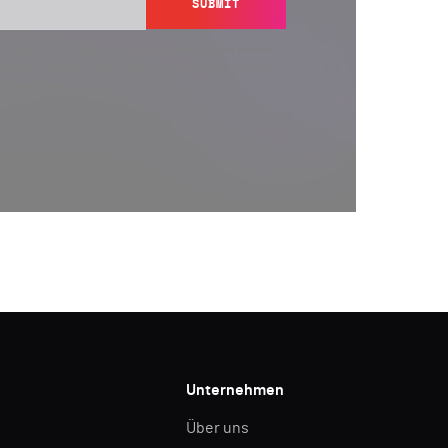
SUBMIT
y send you information regarding its products and services,
ation in accordance with Semperis’
Privacy Policy
. You can
y@semperis.com.
Unternehmen
Über uns