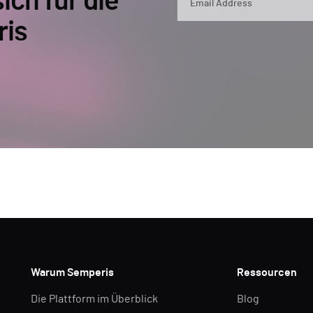
ich für die
ris
By submitting, you agree that Semperis ma
and use and process your personal inform
opt out at any time by contacting privac
This site is protected by reCAPTCHA.
Warum Semperis
Ressourcen
Die Plattform im Überblick
Blog