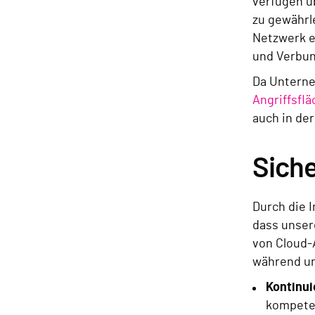
verfügen ü
zu gewährl
Netzwerk e
und Verbun
Da Unterne
Angriffsflä
auch in der
Sich
Durch die I
dass unser
von Cloud-A
während un
Kontinu
kompeten