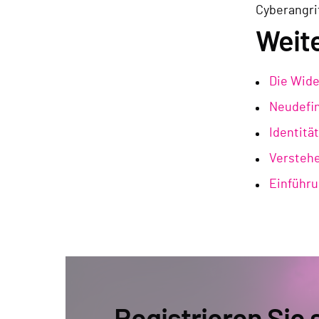
Cyberangrif
Weit
Die Wide
Neudefin
Identitä
Verstehe
Einführu