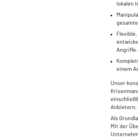
lokalen 
Manipula
gesamte
Flexible
entwicke
Angriffe
Komplet
einem An
Unser kons
Krisenmana
einschließ
Anbietern, 
Als Grundl
Mit der Üb
Unternehme