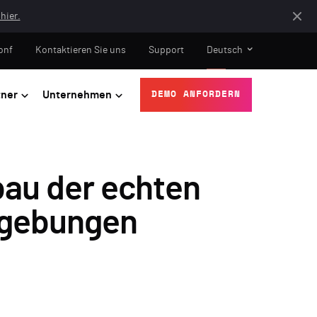
hier.
onf
Kontaktieren Sie uns
Support
Deutsch
tner
Unternehmen
DEMO ANFORDERN
au der echten
Umgebungen