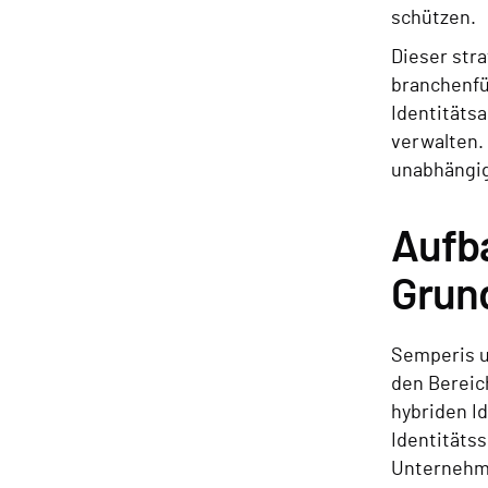
schützen.
Dieser stra
branchenfü
Identitäts
verwalten.
unabhängig
Aufba
Grun
Semperis u
den Berei
hybriden I
Identitätss
Unternehm