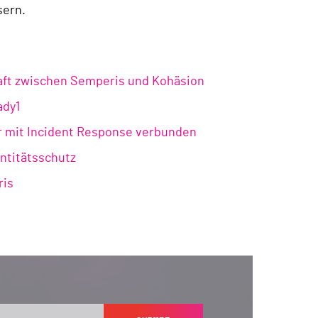
sern.
chaft zwischen Semperis und Kohäsion
ady1
r mit Incident Response verbunden
entitätsschutz
ris