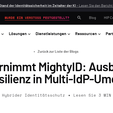
Stand der Identitätssicherheit im Zeitalter der KI
– Lesen Sie den Bericht 
Blog
HIP C
WURDE EIN VERSTOSS FESTGESTELLT?
Lösungen
Dienstleistungen
Ressourcen
Par
Zurück zur Liste der Blogs
rnimmt MightyID: Ausb
ilienz in Multi-IdP-
Hybrider Identitätsschutz
Lesen Sie
3
MIN