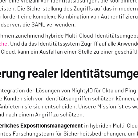
ber eine Vielzahl von Identitätslösungen, die koordini
eisten. Die Sicherstellung des Zugriffs auf das in mode
rfordert eine komplexe Kombination von Authentifizierun
dserver, die SAML verwenden.
hmen zunehmend hybride Multi-Cloud-Identitätsumgebun
che
. Und da das Identitätssystem Zugriff auf alle Anwend
 Cloud, kann ein Ausfall an einer Stelle zu einer geschäftl
erung realer Identitätsum
ntegration der Lösungen von MightyID für Okta und Ping i
e Kunden sich vor Identitätsangriffen schützen können,
nbietern sie sich entscheiden. Unsere Mission ist es we
d nach einem Angriff zu schützen.
ierliches Expositionsmanagement
in hybriden Multi-Cl
tes Forschungsteam für Sicherheitsbedrohungen, um ko