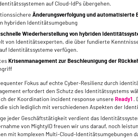
Identitätssystemen auf Cloud-IdPs übergehen.
tionssichere
Änderungsverfolgung und automatisierte
n hybriden Identitätsumgebung
,
schnelle Wiederherstellung von hybriden Identitätssys
lt von Identitätsexperten, die über fundierte Kenntniss
 auf Identitätssysteme verfügen.
tes
Krisenmanagement zur Beschleunigung der Rückke
griff
equenter Fokus auf echte Cyber-Resilienz durch identitä
gement erfordert den Schutz des Identitätssystems wäh
lich der Koordination incident response unsere
Ready1
.
die sich lediglich mit verschiedenen Aspekten der Identi
age jeder Geschäftstätigkeit verdient das Identitätssys
ernahme von MightyID freuen wir uns darauf, noch leist
n mit komplexen Multi-Cloud-Identitätsumgebungen dab