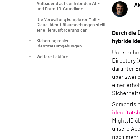
Aufbauend auf der hybriden AD-
Al
und Entra-ID-Grundlage
Die Verwaltung komplexer Multi-
Cloud-Identitätsumgebungen stellt
eine Herausforderung dar.
Durch die 
Sicherung realer
hybride Id
Identitätsumgebungen
Unternehme
Weitere Lektüre
Directory 
darunter E
über zwei o
einer erhö
Sicherheits
Semperis h
identitäts
MightyID ü
unsere Abd
noch mehr 