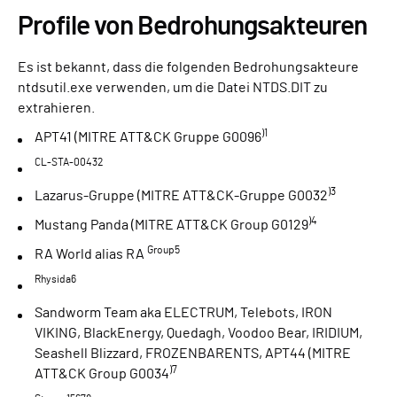
Profile von Bedrohungsakteuren
Es ist bekannt, dass die folgenden Bedrohungsakteure
ntdsutil.exe verwenden, um die Datei NTDS.DIT zu
extrahieren.
)1
APT41 (MITRE ATT&CK Gruppe G0096
CL-STA-00432
)3
Lazarus-Gruppe (MITRE ATT&CK-Gruppe G0032
)4
Mustang Panda (MITRE ATT&CK Group G0129
Group5
RA World alias RA
Rhysida6
Sandworm Team aka ELECTRUM, Telebots, IRON
VIKING, BlackEnergy, Quedagh, Voodoo Bear, IRIDIUM,
Seashell Blizzard, FROZENBARENTS, APT44 (MITRE
)7
ATT&CK Group G0034