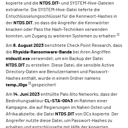
kopierte und die
NTDS.DIT-
und SYSTEM-Hive-Dateien
extrahierte. Die SYSTEM-Hive-Datei lieferte die
Entschlüsselungsschlüssel für die Kennwort-Hashes in
der
NTDS.DIT
, so dass die Angreifer die Kennwörter
knacken oder Pass the Hash-Techniken verwenden
.12
konnten, um Zugang zu weiteren Systemen zu erhalten
Am
8. August 2023
berichtete Check Point Research, dass
die
Rhysida-Ransomware-Bande
bei ihren Angriffen
ntdsutil.exe
verwendet, um ein Backup der Datei
NTDS.DIT
zu erstellen. Diese Datei, die sensible Active
Directory-Daten wie Benutzernamen und Passwort-
Hashes enthält, wurde in einem Ordner namens
.13
.
temp_l0gs
gespeichert
Am
14. Juni 2023
enthüllte Palo Alto Networks, dass der
Bedrohungsakteur
CL-STA-0043
im Rahmen einer
Kampagne, die auf Regierungen im Nahen Osten und
Afrika abzielte, die Datei
NTDS.DIT
von DCs kopierte. Der
Angreifer nutzte diese Datei, um Passwort-Hashes zu
erhalten und entschlüsselte mit Hilfe der kopierten