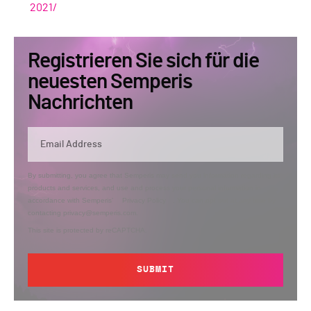
2021/
Registrieren Sie sich für die
neuesten Semperis
Nachrichten
By submitting, you agree that Semperis may send you information regarding its
products and services, and use and process your personal information in
accordance with Semperis’
Privacy Policy
. You can opt out at any time by
contacting privacy@semperis.com.
This site is protected by reCAPTCHA.
SUBMIT