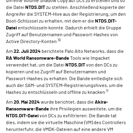
um eine Volume Shadow Copy auf DCs zu erstellen und so
die Datei
NTDS.DIT
zu stehlen. Anschließend kopierte der
Angreifer die SYSTEM-Hive aus der Registrierung, um den
Boot-Schlüssel zu erhalten, mit dem er die
NTDS.DIT-
Datei
entschlüsseln konnte. Dadurch erhielt die Gruppe
Zugriff auf Benutzernamen und Passwort-Hashes von
.10
Active Directory-Konten
Am
22. Juli 2024
berichtete Palo Alto Networks, dass die
RA World Ransomware-Bande
Tools wie Impacket
verwendet hat, um die Datei
NTDS.DIT
von den DCs zu
kopieren und so Zugriff auf Benutzernamen und
Passwort-Hashes zu erhalten. Die Bande entledigte sich
auch der SAM- und SYSTEM-Registrierungshives, um die
.11
Hashes zu entschlüsseln und offline zu knacken
Am
20. Mai 2024
wurde berichtet, dass die
Akira-
Ransomware-Bande
ihre Privilegien ausweitete, um die
NTDS.DIT-Datei
von DCs zu exfiltrieren. Die Bande tat
dies, indem sie die virtuelle Maschine (VM) des Controllers
herunterfuhr, die VMDK-Dateien auf eine andere VM