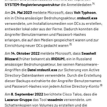
.14
SYSTEM-Registrierungsstruktur
die Anmeldedaten
Am
24. Mai 2023
meldete Microsoft, dass
Volt Typhoon
,
ein in China ansässiger Bedrohungsakteur,
ntdsutil.exe
verwendete, um Installationsmedien von DCs zu erstellen,
entweder lokal oder aus der Ferne. Dadurch konnten die
Angreifer Benutzernamen und Passwort-Hashes
erlangen, die auf den Medien gespeichert waren und zur
.15
Einrichtung neuer DCs gedacht waren
Am
14. Oktober 2022
meldete Microsoft, dass
Seashell
Blizzard
(früher bekannt als
IRIDIUM
), ein in Russland
ansässiger Bedrohungsakteur, bei seinen Ransomware-
Angriffen die
Datei ntdsutil.exe
zur Sicherung von Active
Directory-Datenbanken verwendete. Durch die Erstellung
dieser Backups extrahierte der Angreifer Benutzernamen
.16
und Passwort-Hashes von jedem Active Directory-Konto
Am
8. September 2022
berichtete Cisco Talos, dass die
Lazarus-Gruppe
das Tool
vssadmin
verwendete, um
Schattenkopien von Volumes zu erstellen und die