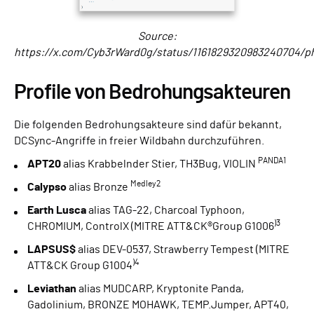
Source:
https://x.com/Cyb3rWard0g/status/1161829320983240704/p
Profile von Bedrohungsakteuren
Die folgenden Bedrohungsakteure sind dafür bekannt,
DCSync-Angriffe in freier Wildbahn durchzuführen.
PANDA1
APT20
alias Krabbelnder Stier, TH3Bug, VIOLIN
Medley2
Calypso
alias Bronze
Earth Lusca
alias TAG-22, Charcoal Typhoon,
)3
CHROMIUM, ControlX (MITRE ATT&CK®Group G1006
LAPSUS$
alias DEV-0537, Strawberry Tempest (MITRE
)4
ATT&CK Group G1004
Leviathan
alias MUDCARP, Kryptonite Panda,
Gadolinium, BRONZE MOHAWK, TEMP.Jumper, APT40,