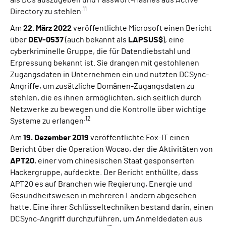
als DCs auszugeben und Passwort-Hashes aus Active
.11
Directory zu stehlen
Am
22. März 2022
veröffentlichte Microsoft einen Bericht
über
DEV-0537
(auch bekannt als
LAPSUS$
), eine
cyberkriminelle Gruppe, die für Datendiebstahl und
Erpressung bekannt ist. Sie drangen mit gestohlenen
Zugangsdaten in Unternehmen ein und nutzten DCSync-
Angriffe, um zusätzliche Domänen-Zugangsdaten zu
stehlen, die es ihnen ermöglichten, sich seitlich durch
Netzwerke zu bewegen und die Kontrolle über wichtige
.12
Systeme zu erlangen
Am
19. Dezember 2019
veröffentlichte Fox-IT einen
Bericht über die Operation Wocao, der die Aktivitäten von
APT20
, einer vom chinesischen Staat gesponserten
Hackergruppe, aufdeckte. Der Bericht enthüllte, dass
APT20 es auf Branchen wie Regierung, Energie und
Gesundheitswesen in mehreren Ländern abgesehen
hatte. Eine ihrer Schlüsseltechniken bestand darin, einen
DCSync-Angriff durchzuführen, um Anmeldedaten aus