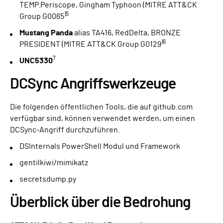
TEMP.Periscope, Gingham Typhoon (MITRE ATT&CK
)5
Group G0065
Mustang Panda
alias TA416, RedDelta, BRONZE
)6
PRESIDENT (MITRE ATT&CK Group G0129
7
UNC5330
DCSync Angriffswerkzeuge
Die folgenden öffentlichen Tools, die auf github.com
verfügbar sind, können verwendet werden, um einen
DCSync-Angriff durchzuführen.
DSInternals PowerShell Modul und Framework
gentilkiwi/mimikatz
secretsdump.py
Überblick über die Bedrohung