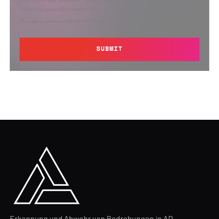
accordance with Semperis’
Privacy Policy
. You can opt out at any time by
contacting privacy@semperis.com.
This site is protected by reCAPTCHA.
SUBMIT