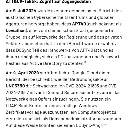
ATT&CK-Taktik: Zugriff auf Zugangsdaten
Am
9. Juli 2024
wurde in einem gemeinsamen Bericht des
australischen Cybersicherheitszentrums und globaler
Agenturen hervorgehoben, dass
APT40
(auch bekannt als
Leviathan
), eine vom chinesischen Staat gesponserte
Gruppe, es auf Netzwerke der Regierung und des privaten
Sektors abgesehen hat. In dem Bericht wurde erwähnt,
dass DCSync Teil des Handwerks von APT40 ist und es
ihnen ermöglicht, sich als DCs auszugeben und Passwort-
.8
Hashes aus Active Directory zu stehlen
Am
4. April 2024
veröffentlichte Google Cloud einen
Bericht, der beschreibt, wie der Bedrohungsakteur
UNC5330
die Schwachstellen CVE-2024-21893 und CVE-
2024-21887 in Ivanti Connect Secure ausnutzte, um in das
Netzwerk eines Opfers einzudringen. Sie nutzten ein
LDAP-Bind-Konto, um eine anfällige Windows-
Zertifikatsvorlage auszunutzen, ein Computerobjekt zu
erstellen und sich als Domänenadministrator auszugeben.
Auf diese Weise konnten sie einen DCSync-Angriff