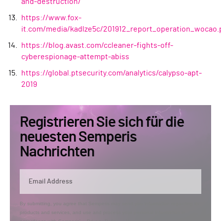
and-destruction/
https://www.fox-
it.com/media/kadlze5c/201912_report_operation_wocao.
https://blog.avast.com/ccleaner-fights-off-
cyberespionage-attempt-abiss
https://global.ptsecurity.com/analytics/calypso-apt-
2019
Registrieren Sie sich für die
neuesten Semperis
Nachrichten
By submitting, you agree that Semperis may send you information regarding its
products and services, and use and process your personal information in